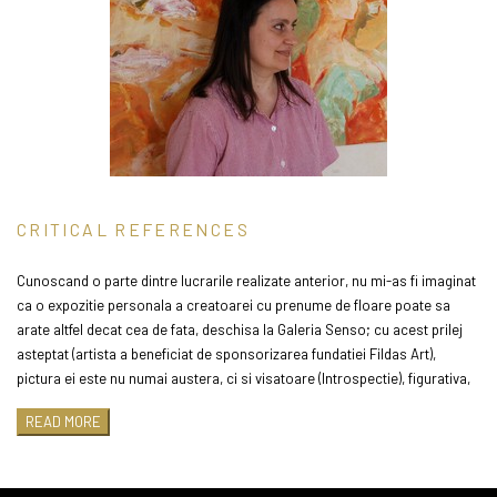
CRITICAL REFERENCES
Cunoscand o parte dintre lucrarile realizate anterior, nu mi-as fi imaginat
ca o expozitie personala a creatoarei cu prenume de floare poate sa
arate altfel decat cea de fata, deschisa la Galeria Senso; cu acest prilej
asteptat (artista a beneficiat de sponsorizarea fundatiei Fildas Art),
pictura ei este nu numai austera, ci si visatoare (Introspectie), figurativa,
desi mereu ademenita de abstractie (Trecerea intre lumi), cu o cromatica
READ MORE
fara contraste majore, cu toate ca ecourile indepartate si parca vatuite
ale acestora nu lipsesc (Viitorul rod), dinamica, desi artista ar dori sa-i
spuna uneori clipei – stai! (Miraj), sub semnul cuplului, dar abia dupa ce